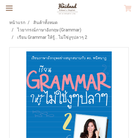
หน้าแรก
สินค้าทั้งหมด
ไวยากรณ์ภาษาอังกฤษ (Grammar)
เรียน Grammar ให้รู้... ไม่ใช่งูๆปลาๆ 2